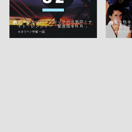
アメリカンハードロックの元気印！ナ
緊急指令
イト・レンジャー「緊急指令N.R.」
バム完全
カタリベ / 中塚 一晶
カタリベ / 