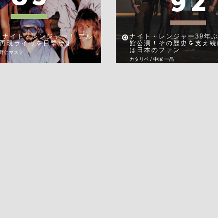
 ナイト・レンジャー！ アル
ナイト・レンジャー39年
再現ライヴを目撃せよ
館公演！その歴史を支え続
は日本のファン
阿野仁マスヲ
カタリベ / 中塚 一晶