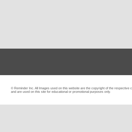
© Reminder Inc. All Images used on this website are the copyright of the respective c
and are used on this site for educational or promotional purposes only.