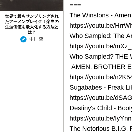
===
The Winstons - Amen,
世界で最もサンプリングされ
たアーメンブレイク！楽曲の
https://youtu.be/Hr
生涯価値を最大化する方法と
は？
Who Sampled: The A
中川 肇
https://youtu.be/mX
Who Sampled? THE
AMEN, BROTHER Edit
https://youtu.be/n2
Sugababes - Freak L
https://youtu.be/dS
Destiny's Child - Boot
https://youtu.be/IyY
The Notorious B.I.G. 