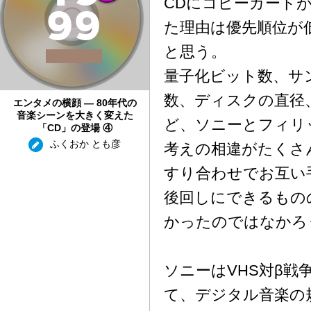
CDにコピーガード
9
9
た理由は優先順位が
と思う。
量子化ビット数、サ
数、ディスクの直径
エンタメの横顔 — 80年代の
音楽シーンを大きく変えた
ど、ソニーとフィリ
「CD」の登場 ④
ふくおか とも彦
考えの相違がたくさ
すり合わせでお互い
後回しにできるもの
かったのではなかろ
ソニーはVHS対β戦
て、デジタル音楽の