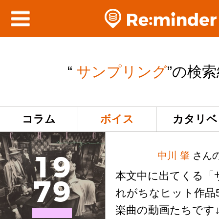
“
サンプリング
”の検
コラム
ボイス
カタリベ
中川 肇
さん
1
9
本文中に出てくる「
7
9
れがちなヒット作品5
楽曲の動画たちです