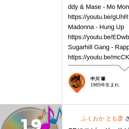
ddy & Mase - Mo Mo
https://youtu.be/gUh
Madonna - Hung Up
https://youtu.be/ED
Sugarhill Gang - Rapp
https://youtu.be/mc
中川 肇
1965年生まれ
ふくおか とも彦
1
9