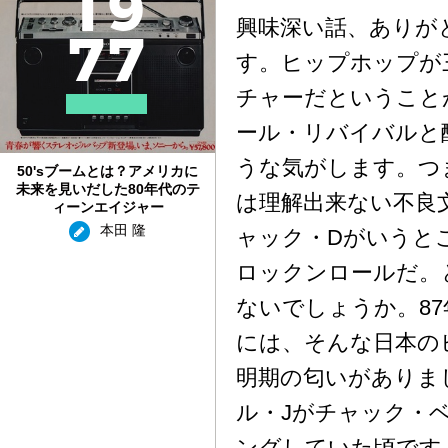
1
9
興味深い話、ありが
7
7
す。ヒップホップが
チャーだということ
ール・リバイバルと
うな気がします。つ
50'sブームとは？アメリカに
未来を見いだした80年代のテ
は理解出来ない不良
ィーンエイジャー
本田 隆
ャック・Dがいうと
ロックンロールだ。
ないでしょうか。8
には、そんな日本の
明期の匂いがありま
ル・Jがチャック・
ングしていた頃です