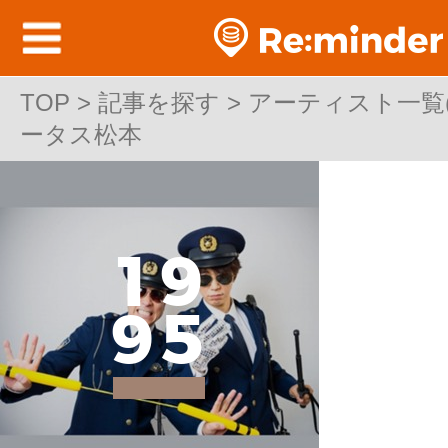
TOP
TOP > 記事を探す > アーティスト一覧(邦
>
記事を探す
>
アーティスト一覧(邦
ータス松本
ータス松本
1
9
9
5